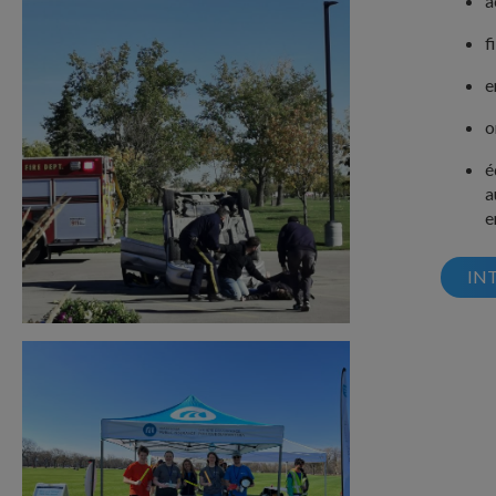
a
f
e
o
é
a
e
IN