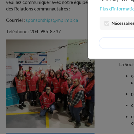
veuillez communiquer avec notre équipe
Plus d'informatio
des Relations communautaires :
L
Courriel :
sponsorships@mpi.mb.ca
V
Nécessaires 
Téléphone : 204-985-8737
A
A
La Soci
c
u
p
c
o
c