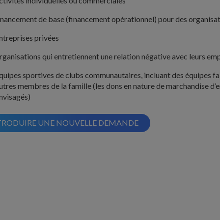
ctivités individuelles ou commerciales
inancement de base (financement opérationnel) pour des organisa
ntreprises privées
rganisations qui entretiennent une relation négative avec leurs e
quipes sportives de clubs communautaires, incluant des équipes fa
utres membres de la famille (les dons en nature de marchandise d’e
nvisagés)
TRODUIRE UNE NOUVELLE DEMANDE