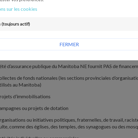
ns sur les cookies
es demandeurs retenus doivent satisfaire à un certain nombre de cr
euillez garder à l’esprit quelques échéanciers importants pour vot
(toujours actif)
u moins 60 jours avant une demande d’événement ou de programm
FERMER
u moins 90 jours avant une demande d’événement ou de programme
été d’assurance publique du Manitoba NE fournit PAS de financeme
ollectes de fonds nationales (les sections provinciales d’organisati
tilisés au Manitoba)
rojets d’immobilisations
ampagnes ou projets de dotation
rganisations ou initiatives politiques, fraternelles, de travail, rac
ulte, comme des églises, des temples, des synagogues ou des mos