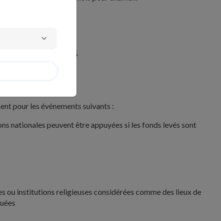
itères.
re demande :
e de moins de 10 000 $
 de 10 000 $ ou plus
nt pour les événements suivants :
ons nationales peuvent être appuyées si les fonds levés sont
istes ou institutions religieuses considérées comme des lieux de
quées