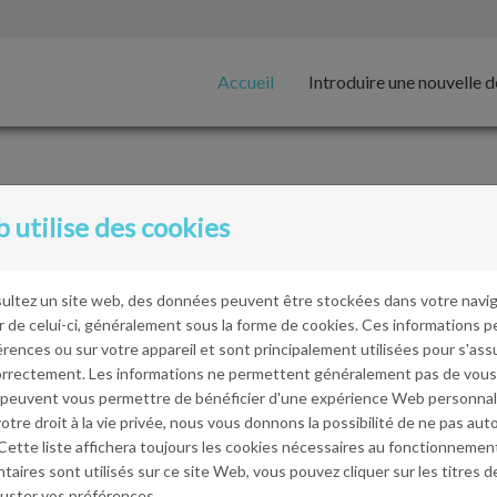
(actuel)
Accueil
Introduire une nouvelle
envenue!
 utilise des cookies
 est fière de soutenir les communautés du Manitoba en établissa
autaires et de programmes de sécurité routière.
ultez un site web, des données peuvent être stockées dans votre navi
r de celui-ci, généralement sous la forme de cookies. Ces informations 
 a pour but d’optimiser le processus de sélection en vous guidant
érences ou sur votre appareil et sont principalement utilisées pour s'assu
ensemble de nos formulaires.
rrectement. Les informations ne permettent généralement pas de vous 
 peuvent vous permettre de bénéficier d'une expérience Web personnal
haque formulaire contient des questions obligatoires qui sont con
tre droit à la vie privée, nous vous donnons la possibilité de ne pas auto
Cette liste affichera toujours les cookies nécessaires au fonctionnement
ous pouvez sauvegarder votre demande afin d’y revenir et de travai
aires sont utilisés sur ce site Web, vous pouvez cliquer sur les titres 
ne fois soumise, votre demande est examinée à l’interne par la S
ajuster vos préférences.